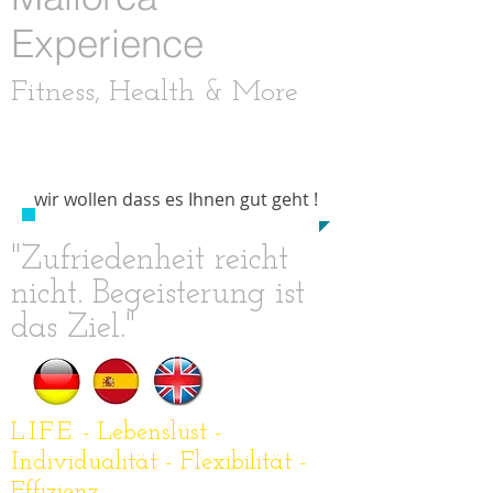
Experience
Fitness, Health & More
Contact:
​0034
6444 33 585
​wir wollen dass es Ihnen gut geht !
"Zufriedenheit reicht
nicht. Begeisterung ist
das Ziel."
L.I.F.E. - Lebenslust -
Individualität - Flexibilität -
Effizienz