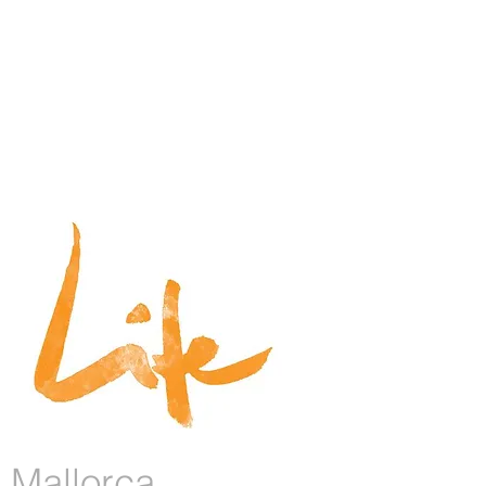
Mallo rca​