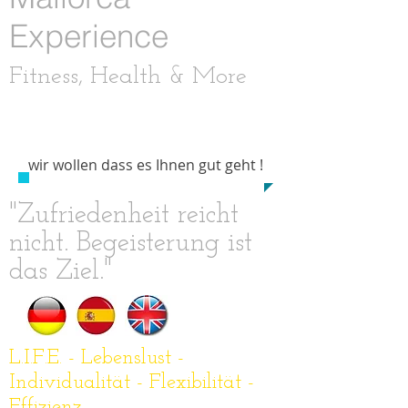
Experience
Fitness, Health & More
Contact:
​0034
6444 33 585
​wir wollen dass es Ihnen gut geht !
"Zufriedenheit reicht
nicht. Begeisterung ist
das Ziel."
L.I.F.E. - Lebenslust -
Individualität - Flexibilität -
Effizienz