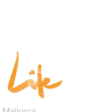
Mallo rca​