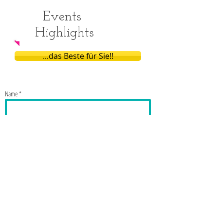
Events
Highlights
...das Beste für Sie!!
Name *
E-Mail *
Betreff
Nachricht