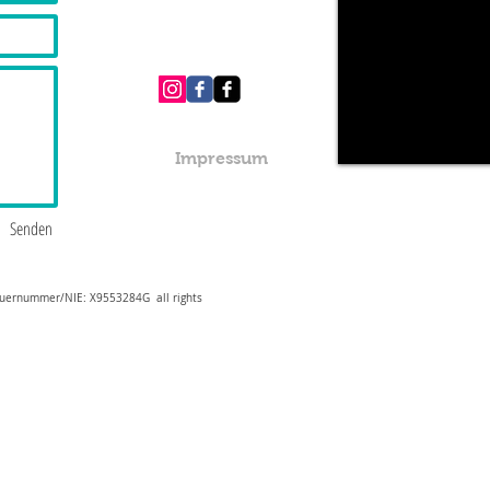
Impressum
Senden
teuernummer/NIE: X9553284G all rights