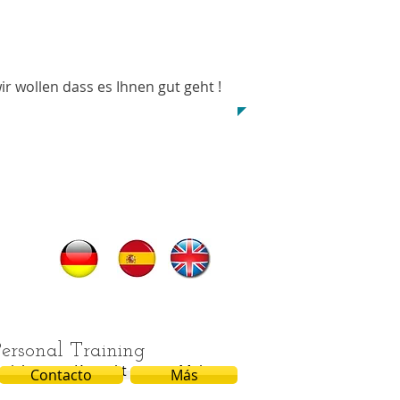
Contact:
0034 6444 33 585​​​
wir wollen dass es Ihnen gut geht !
Personal Training
mich
Kontakt
Mehr
Mehr
Contacto
Más