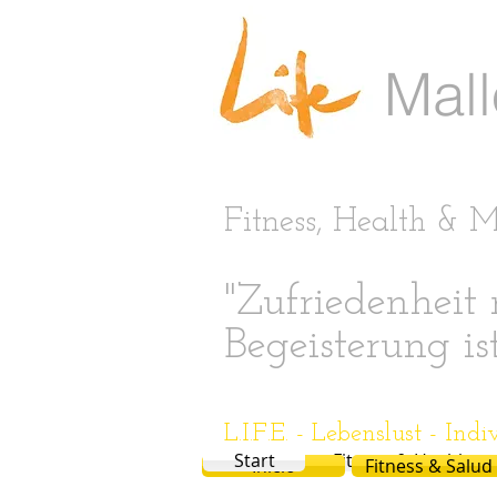
Mall
Fitness, Health & 
"Zufriedenheit r
Begeisterung is
L.I.F.E. - Lebenslust - Indi
Start
Fitness & Health
Inicio
Fitness & Salud