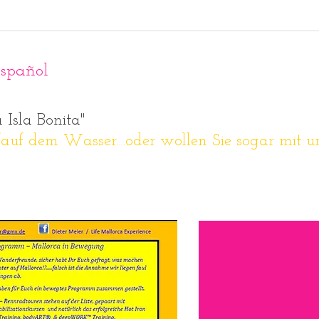
español
 Isla Bonita"
 /auf dem Wasser....oder wollen Sie sogar mit 