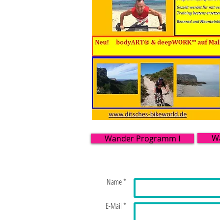
W
Wander Programm I
Name *
E-Mail *