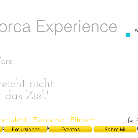
​
o rca​ Experience
​
More
eicht nicht.
t das Ziel."
vidualität - Flexibilität - Effizienz
Life 
Exkursionen
Heal Your Life
SUP
über 
Excursiones
Eventos
Sobre Mi